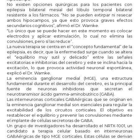
No existen opciones quirúrgicas para los pacientes con
epilepsia bilateral mesial del lóbulo temporal bilateral
resistente a los fármacos. “No se pueden extirpar ni resecar
ambos hipocampos, ya que esto provoca graves efectos
secundarios cognitivos”, afirmó el Dr. Warnke.
“Lo único que se puede hacer en este momento es colocar
electrodos y aplicar estimulación, lo cual no elimina las
convulsiones, pero sí las reduce”.
La nueva terapia se centra en el “concepto fundamental” de la
epilepsia, es decir, que la enfermedad surge cuando se altera
el “equilibrio muy sutil y delicado” entre las señales
excitatorias e inhibitorias del cerebro y este se inclina hacia la
excitación, lo que provoca actividad neuronal espontánea,
explicó el Dr. Warnke.
La eminencia ganglionar medial (MGE), una estructura
fundamental durante el desarrollo del cerebro, es la principal
fuente de neuronas inhibidoras que secretan el
neurotransmisor ácido gamma-aminobutírico (GABA).
Las interneuronas corticales GABAérgicas que se originan en
la eminencia ganglionar medial son esenciales para regular la
excitabilidad de los circuitos corticales. El objetivo es
restablecer el equilibrio y prevenir las convulsiones mediante
el implante de células secretoras de GABA.
Un grupo de investigadores ha desarrollado el NRTX-1001, un
candidato a terapia celular basado en interneuronas
GABAérgicas de tipo MGE corticales. Estas células se derivan