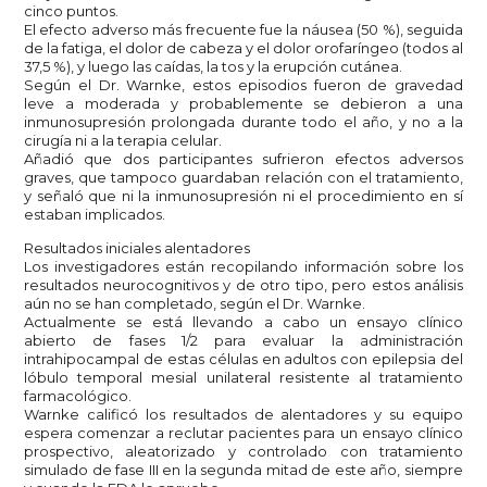
cinco puntos.
El efecto adverso más frecuente fue la náusea (50 %), seguida
de la fatiga, el dolor de cabeza y el dolor orofaríngeo (todos al
37,5 %), y luego las caídas, la tos y la erupción cutánea.
Según el Dr. Warnke, estos episodios fueron de gravedad
leve a moderada y probablemente se debieron a una
inmunosupresión prolongada durante todo el año, y no a la
cirugía ni a la terapia celular.
Añadió que dos participantes sufrieron efectos adversos
graves, que tampoco guardaban relación con el tratamiento,
y señaló que ni la inmunosupresión ni el procedimiento en sí
estaban implicados.
Resultados iniciales alentadores
Los investigadores están recopilando información sobre los
resultados neurocognitivos y de otro tipo, pero estos análisis
aún no se han completado, según el Dr. Warnke.
Actualmente se está llevando a cabo un ensayo clínico
abierto de fases 1/2 para evaluar la administración
intrahipocampal de estas células en adultos con epilepsia del
lóbulo temporal mesial unilateral resistente al tratamiento
farmacológico.
Warnke calificó los resultados de alentadores y su equipo
espera comenzar a reclutar pacientes para un ensayo clínico
prospectivo, aleatorizado y controlado con tratamiento
simulado de fase III en la segunda mitad de este año, siempre