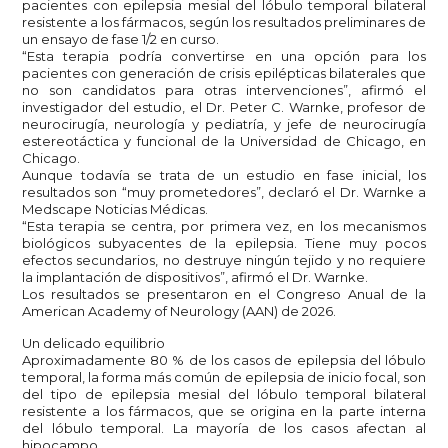
pacientes con epilepsia mesial del lóbulo temporal bilateral
resistente a los fármacos, según los resultados preliminares de
un ensayo de fase 1/2 en curso.
“Esta terapia podría convertirse en una opción para los
pacientes con generación de crisis epilépticas bilaterales que
no son candidatos para otras intervenciones”, afirmó el
investigador del estudio, el Dr. Peter C. Warnke, profesor de
neurocirugía, neurología y pediatría, y jefe de neurocirugía
estereotáctica y funcional de la Universidad de Chicago, en
Chicago.
Aunque todavía se trata de un estudio en fase inicial, los
resultados son “muy prometedores”, declaró el Dr. Warnke a
Medscape Noticias Médicas.
“Esta terapia se centra, por primera vez, en los mecanismos
biológicos subyacentes de la epilepsia. Tiene muy pocos
efectos secundarios, no destruye ningún tejido y no requiere
la implantación de dispositivos”, afirmó el Dr. Warnke.
Los resultados se presentaron en el Congreso Anual de la
American Academy of Neurology (AAN) de 2026.
Un delicado equilibrio
Aproximadamente 80 % de los casos de epilepsia del lóbulo
temporal, la forma más común de epilepsia de inicio focal, son
del tipo de epilepsia mesial del lóbulo temporal bilateral
resistente a los fármacos, que se origina en la parte interna
del lóbulo temporal. La mayoría de los casos afectan al
hipocampo.