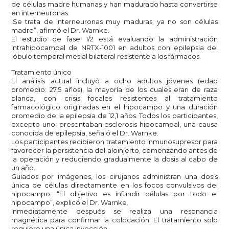
de células madre humanas y han madurado hasta convertirse
en interneuronas.
!Se trata de interneuronas muy maduras; ya no son células
madre”, afirmó el Dr. Warnke.
El estudio de fase 1/2 está evaluando la administración
intrahipocampal de NRTX-1001 en adultos con epilepsia del
lóbulo temporal mesial bilateral resistente a los fármacos.
Tratamiento único
El análisis actual incluyó a ocho adultos jóvenes (edad
promedio: 27,5 años), la mayoría de los cuales eran de raza
blanca, con crisis focales resistentes al tratamiento
farmacológico originadas en el hipocampo y una duración
promedio de la epilepsia de 12,1 años. Todos los participantes,
excepto uno, presentaban esclerosis hipocampal, una causa
conocida de epilepsia, señaló el Dr. Warnke.
Los participantes recibieron tratamiento inmunosupresor para
favorecer la persistencia del aloinjerto, comenzando antes de
la operación y reduciendo gradualmente la dosis al cabo de
un año.
Guiados por imágenes, los cirujanos administran una dosis
única de células directamente en los focos convulsivos del
hipocampo. “El objetivo es infundir células por todo el
hipocampo”, explicó el Dr. Warnke.
Inmediatamente después se realiza una resonancia
magnética para confirmar la colocación. El tratamiento solo
requiere una única inyección.