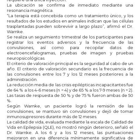
La ubicación se confirma de inmediato mediante una
resonancia magnética.
“La terapia está concebida como un tratamiento único, y los
resultados de los estudios en animales indican que las células
trasplantadas pueden sobrevivir a largo plazo”, afirmó el Dr.
Warnke.
Se realiza un seguimiento trimestral de los participantes para
registrar los eventos adversos y la frecuencia de las
convulsiones, así como para recopilar datos de
electroencefalogramas, pruebas de imagen y pruebas
neuropsicológicas.
El criterio de valoración principal es la seguridad al cabo de un
año. El criterio de valoración secundario es la frecuencia de
las convulsiones entre los 7 y los 12 meses posteriores a la
administración.
La reducción media de las crisis epilépticas incapacitantes fue
de 64 % a los 4-6 meses (n = 4) y de 65 % a los 7-9 meses (n = 2).
Las tasas de respuesta de 50 % y de 75 % fueron ambas de 50
%.
Según Warnke, un paciente logró la remisión de las
convulsiones, se mantuvo sin convulsiones y dejó de tomar
inmunosupresores durante más de 12 meses.
La calidad de vida, evaluada mediante la escala de Calidad de
Vida en Epilepsia (QLE), no mostró ningún deterioro, señaló el
Dr. Warnke. A los 6 y a los 12 meses, las puntuaciones
mejoraron en una diferencia mínimamente significativa de