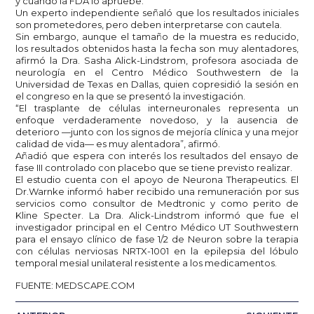
y cuando la FDA lo apruebe.
Un experto independiente señaló que los resultados iniciales
son prometedores, pero deben interpretarse con cautela.
Sin embargo, aunque el tamaño de la muestra es reducido,
los resultados obtenidos hasta la fecha son muy alentadores,
afirmó la Dra. Sasha Alick-Lindstrom, profesora asociada de
neurología en el Centro Médico Southwestern de la
Universidad de Texas en Dallas, quien copresidió la sesión en
el congreso en la que se presentó la investigación.
“El trasplante de células interneuronales representa un
enfoque verdaderamente novedoso, y la ausencia de
deterioro —junto con los signos de mejoría clínica y una mejor
calidad de vida— es muy alentadora”, afirmó.
Añadió que espera con interés los resultados del ensayo de
fase III controlado con placebo que se tiene previsto realizar.
El estudio cuenta con el apoyo de Neurona Therapeutics. El
Dr.Warnke informó haber recibido una remuneración por sus
servicios como consultor de Medtronic y como perito de
Kline Specter. La Dra. Alick-Lindstrom informó que fue el
investigador principal en el Centro Médico UT Southwestern
para el ensayo clínico de fase 1/2 de Neuron sobre la terapia
con células nerviosas NRTX-1001 en la epilepsia del lóbulo
temporal mesial unilateral resistente a los medicamentos.
FUENTE: MEDSCAPE.COM