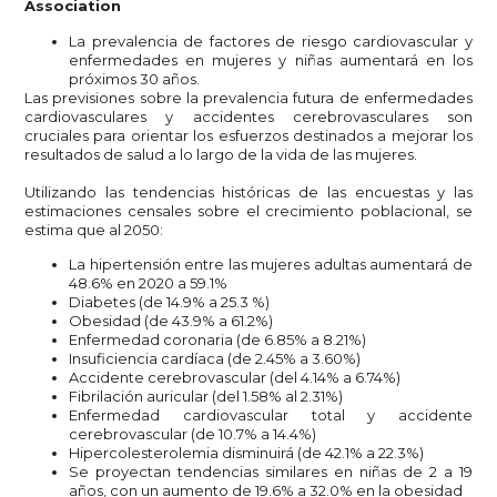
Association
La prevalencia de factores de riesgo cardiovascular y
enfermedades en mujeres y niñas aumentará en los
próximos 30 años.
Las previsiones sobre la prevalencia futura de enfermedades
cardiovasculares y accidentes cerebrovasculares son
cruciales para orientar los esfuerzos destinados a mejorar los
resultados de salud a lo largo de la vida de las mujeres.
Utilizando las tendencias históricas de las encuestas y las
estimaciones censales sobre el crecimiento poblacional, se
estima que al 2050:
La hipertensión entre las mujeres adultas aumentará de
48.6% en 2020 a 59.1%
Diabetes (de 14.9% a 25.3 %)
Obesidad (de 43.9% a 61.2%)
Enfermedad coronaria (de 6.85% a 8.21%)
Insuficiencia cardíaca (de 2.45% a 3.60%)
Accidente cerebrovascular (del 4.14% a 6.74%)
Fibrilación auricular (del 1.58% al 2.31%)
Enfermedad cardiovascular total y accidente
cerebrovascular (de 10.7% a 14.4%)
Hipercolesterolemia disminuirá (de 42.1% a 22.3%)
Se proyectan tendencias similares en niñas de 2 a 19
años, con un aumento de 19.6% a 32.0% en la obesidad