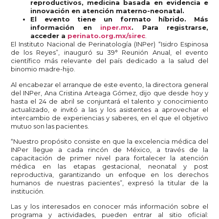
reproductivos, medicina basada en evidencia e
innovación en atención materno-neonatal.
El evento tiene un formato híbrido. Más
información en
inper.mx
. Para registrarse,
acceder a
perinato.org.mx/sirec
.
El Instituto Nacional de Perinatología (INPer) “Isidro Espinosa
de los Reyes”, inauguró su 39° Reunión Anual, el evento
científico más relevante del país dedicado a la salud del
binomio madre-hijo.
Al encabezar el arranque de este evento, la directora general
del INPer, Ana Cristina Arteaga Gómez, dijo que desde hoy y
hasta el 24 de abril se conjuntará el talento y conocimiento
actualizado, e invitó a las y los asistentes a aprovechar el
intercambio de experiencias y saberes, en el que el objetivo
mutuo son las pacientes.
“Nuestro propósito consiste en que la excelencia médica del
INPer llegue a cada rincón de México, a través de la
capacitación de primer nivel para fortalecer la atención
médica en las etapas gestacional, neonatal y post
reproductiva, garantizando un enfoque en los derechos
humanos de nuestras pacientes”, expresó la titular de la
institución.
Las y los interesados en conocer más información sobre el
programa y actividades, pueden entrar al sitio oficial: